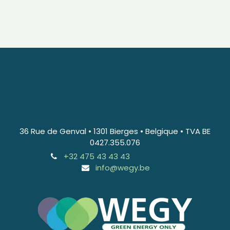
36 Rue de Genval • 1301 Bierges • Belgique • TVA BE
0427.355.076
+32 475 43 43 43
info@wegy.be