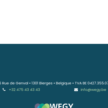
6 Rue de Genval • 1301 Bierges • Belgique • TVA BE 0427.355.0
+32 475 43 43 43
info@wegy.be