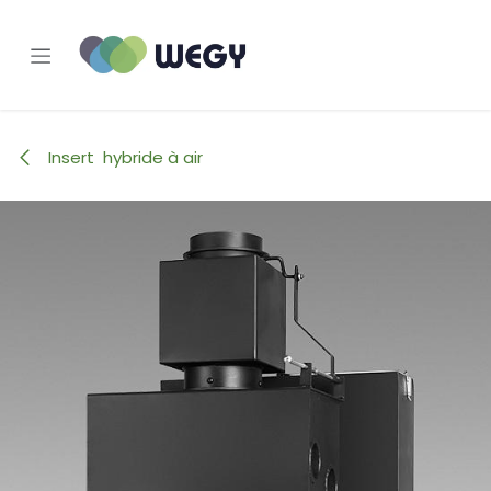
Se rendre au contenu
Insert hybride à air