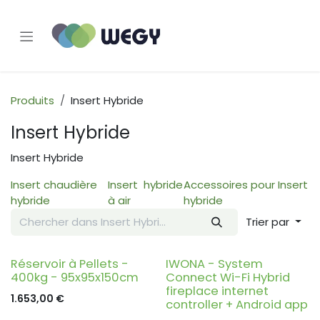
Se rendre au contenu
Produits
Insert Hybride
Insert Hybride
Insert Hybride
Insert chaudière
Insert hybride
Accessoires pour Insert
hybride
à air
hybride
Trier par
Réservoir à Pellets -
IWONA - System
400kg - 95x95x150cm
Connect Wi-Fi Hybrid
fireplace internet
1.653,00
€
controller + Android app