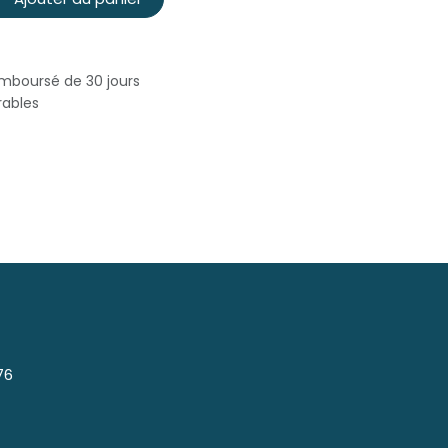
emboursé de 30 jours
rables
76