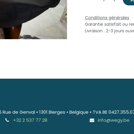
Conditions générales
Garantie satisfait ou r
Livraison : 2-3 jours ouv
6 Rue de Genval • 1301 Bierges • Belgique • TVA BE 0427.355.0
+32 2 537 77 28
info@wegy.be