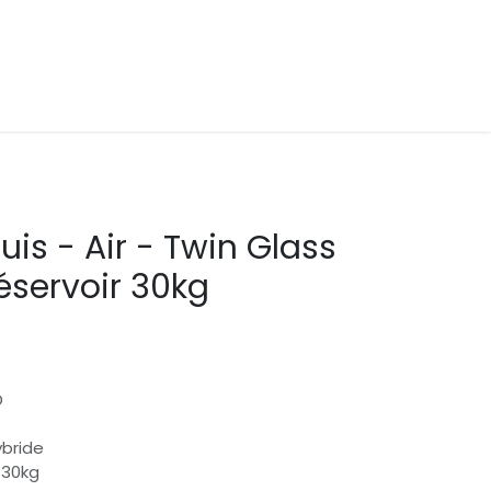
is - Air - Twin Glass
éservoir 30kg
D
ybride
 30kg