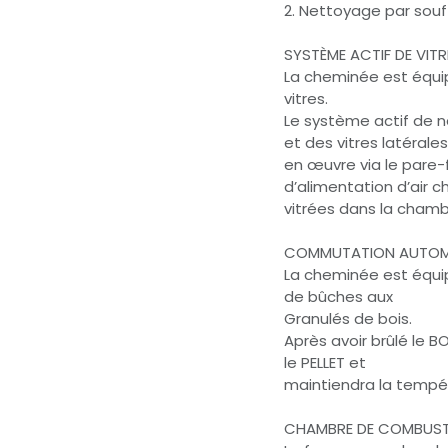
2. Nettoyage par souffl
SYSTÈME ACTIF DE VIT
La cheminée est équi
vitres.
Le système actif de n
et des vitres latéral
en œuvre via le pare
d’alimentation d’air c
vitrées dans la cham
COMMUTATION AUTOMA
La cheminée est équi
de bûches aux
Granulés de bois.
Après avoir brûlé le B
le PELLET et
maintiendra la tempér
CHAMBRE DE COMBUST