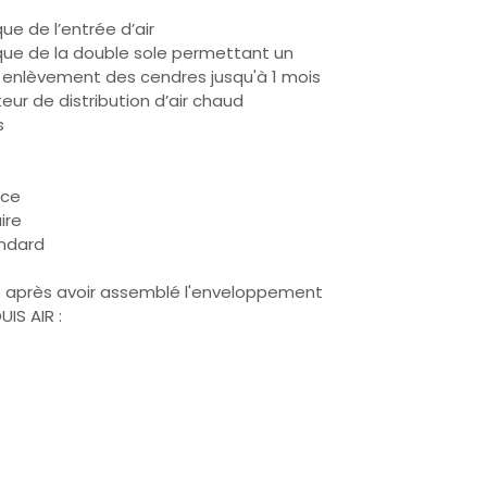
e de l’entrée d’air
e de la double sole permettant un
enlèvement des cendres jusqu'à 1 mois
eur de distribution d’air chaud
s
nce
ire
andard
 après avoir assemblé l'enveloppement
IS AIR :