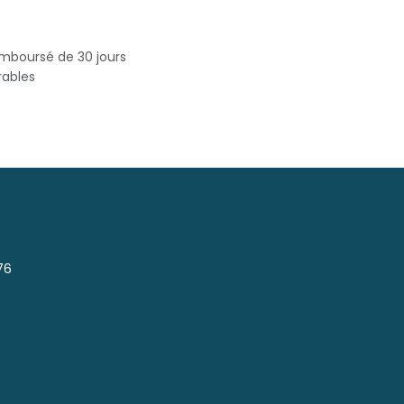
emboursé de 30 jours
rables
76