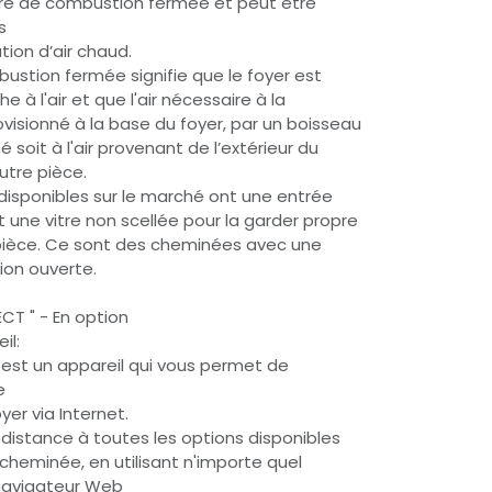
re de combustion fermée et peut être
s
ion d’air chaud.
stion fermée signifie que le foyer est
 l'air et que l'air nécessaire à la
isionné à la base du foyer, par un boisseau
 soit à l'air provenant de l’extérieur du
utre pièce.
 disponibles sur le marché ont une entrée
et une vitre non scellée pour la garder propre
a pièce. Ce sont des cheminées avec une
on ouverte.
CT " - En option
il:
t est un appareil qui vous permet de
e
er via Internet.
à distance à toutes les options disponibles
cheminée, en utilisant n'importe quel
 navigateur Web