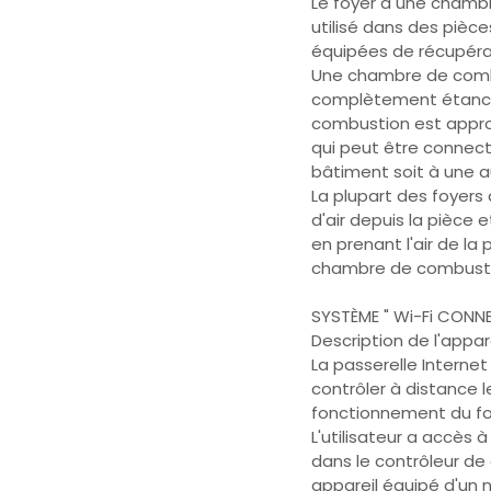
Le foyer a une chamb
utilisé dans des pièce
équipées de récupérat
Une chambre de combu
complètement étanche à
combustion est approv
qui peut être connecté
bâtiment soit à une a
La plupart des foyers
d'air depuis la pièce 
en prenant l'air de l
chambre de combusti
SYSTÈME " Wi-Fi CONNE
Description de l'appare
La passerelle Interne
contrôler à distance l
fonctionnement du foy
L'utilisateur a accès 
dans le contrôleur de 
appareil équipé d'un