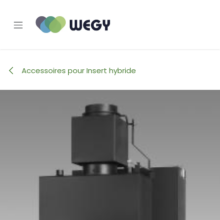
Se rendre au contenu
Accessoires pour Insert hybride