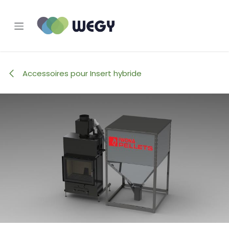
Se rendre au contenu
Accessoires pour Insert hybride